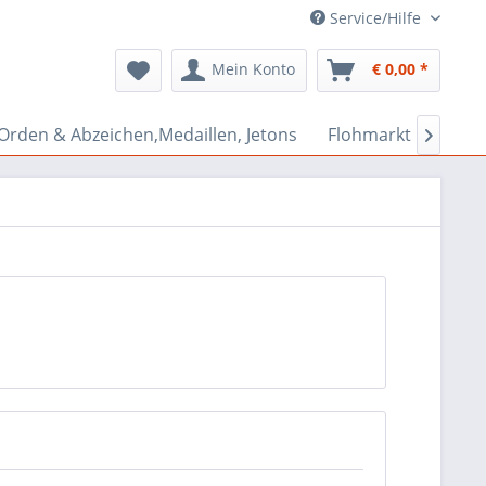
Service/Hilfe
Mein Konto
€ 0,00 *
Orden & Abzeichen,Medaillen, Jetons
Flohmarkt Bazar
