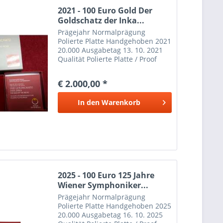
2021 - 100 Euro Gold Der
Goldschatz der Inka...
Prägejahr Normalprägung
Polierte Platte Handgehoben 2021
20.000 Ausgabetag 13. 10. 2021
Qualität Polierte Platte / Proof
Serie Magie des Goldes Nennwert
100 Euro Graveure Durchmesser
€ 2.000,00 *
30,00 mm Legierung Gold Au 986
Feingewicht 0,50 oz...
In den
Warenkorb
2025 - 100 Euro 125 Jahre
Wiener Symphoniker...
Prägejahr Normalprägung
Polierte Platte Handgehoben 2025
20.000 Ausgabetag 16. 10. 2025