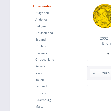
Euro-Länder
Bulgarien
Andorra
Belgien
Deutschland
2002 -
Estland
Bildh
Finnland
Frankreich
€ 
Griechenland
Kroatien
Filtern
Irland
Italien
Lettland
Litauen
Luxemburg
Malta