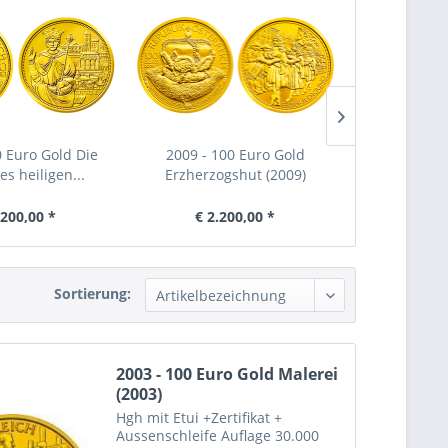
0 Euro Gold Die
2009 - 100 Euro Gold
2014 - 100 
s heiligen...
Erzherzogshut (2009)
Wildschw
.200,00 *
€ 2.200,00 *
€ 2.
Sortierung:
2003 - 100 Euro Gold Malerei
(2003)
Hgh mit Etui +Zertifikat +
Aussenschleife Auflage 30.000