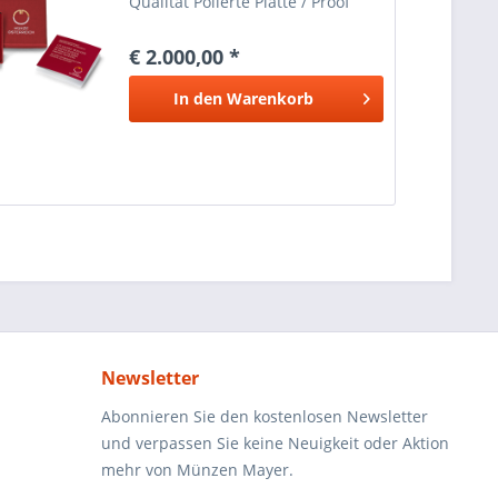
Qualität Polierte Platte / Proof
Serie Magie des Goldes Nennwert
100 Euro Graveure Durchmesser
€ 2.000,00 *
30,00 mm Legierung Gold Au 986
Feingewicht 0,50 oz...
In den
Warenkorb
Newsletter
Abonnieren Sie den kostenlosen Newsletter
und verpassen Sie keine Neuigkeit oder Aktion
mehr von Münzen Mayer.