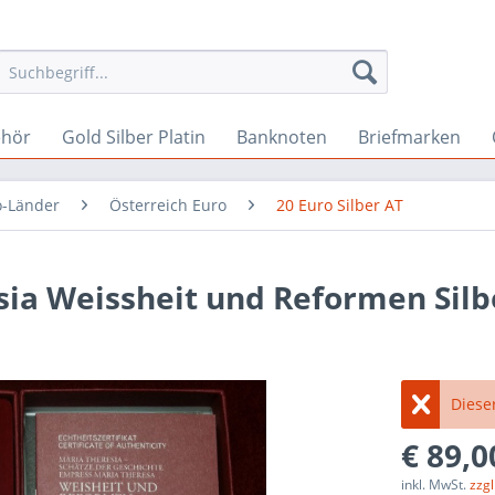
ehör
Gold Silber Platin
Banknoten
Briefmarken
o-Länder
Österreich Euro
20 Euro Silber AT
sia Weissheit und Reformen Silb
Dieser
€ 89,0
inkl. MwSt.
zzg