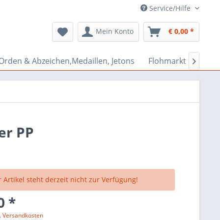
Service/Hilfe
Mein Konto
€ 0,00 *
Orden & Abzeichen,Medaillen, Jetons
Flohmarkt Bazar

er PP
 Artikel steht derzeit nicht zur Verfügung!
0 *
l. Versandkosten