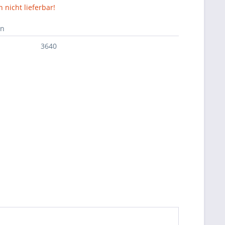
nicht lieferbar!
en
3640