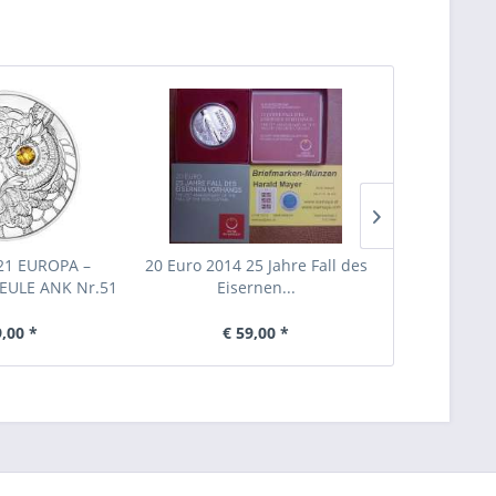
21 EUROPA –
20 Euro 2014 25 Jahre Fall des
20 Euro 2
EULE ANK Nr.51
Eisernen...
HEILKRAF
9,00 *
€ 59,00 *
€ 