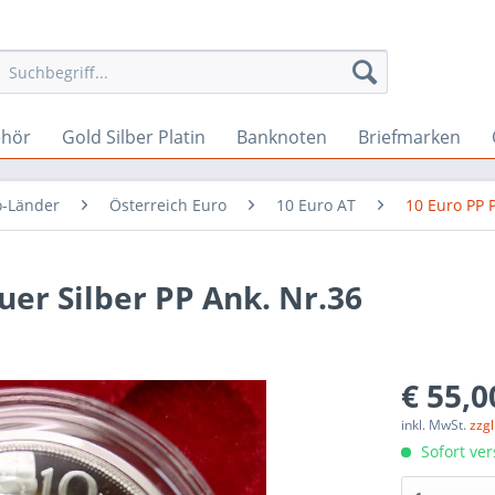
ehör
Gold Silber Platin
Banknoten
Briefmarken
o-Länder
Österreich Euro
10 Euro AT
10 Euro PP P
uer Silber PP Ank. Nr.36
€ 55,0
inkl. MwSt.
zzg
Sofort ver