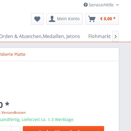
Service/Hilfe
Mein Konto
€ 0,00 *
Orden & Abzeichen,Medaillen, Jetons
Flohmarkt Bazar

olierte Platte
0 *
l. Versandkosten
sandfertig, Lieferzeit ca. 1-3 Werktage