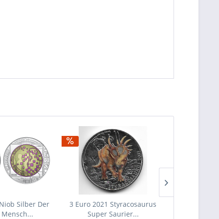
Niob Silber Der
3 Euro 2021 Styracosaurus
3 Euro 202
 Mensch...
Super Saurier...
Antirrho