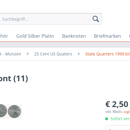
ehör
Gold Silber Platin
Banknoten
Briefmarken
A - Münzen
25 Cent US Quaters
State Quarters 1999 bi
nt (11)
€ 2,50
inkl. MwSt.
zzg
Sofort ver