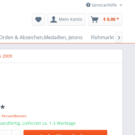
Service/Hilfe
Mein Konto
€ 0,00 *
Orden & Abzeichen,Medaillen, Jetons
Flohmarkt Bazar

s 2009
 *
l. Versandkosten
sandfertig, Lieferzeit ca. 1-3 Werktage