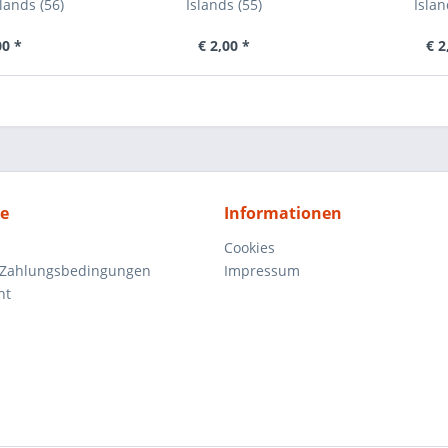
lands (56)
Islands (55)
Islan
00 *
€ 2,00 *
€ 2
ce
Informationen
Cookies
 Zahlungsbedingungen
Impressum
ht