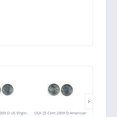
009 D US Virgin
USA 25 Cent 2009 D American
USA 25 Cent 