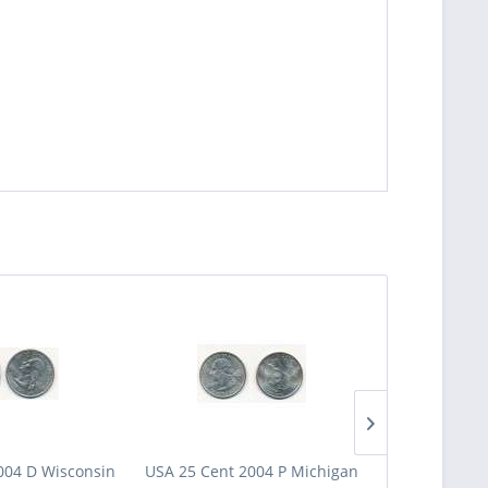
004 D Wisconsin
USA 25 Cent 2004 P Michigan
USA 25 Cent