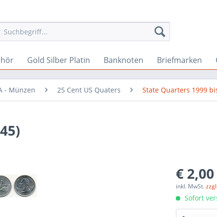
ehör
Gold Silber Platin
Banknoten
Briefmarken
A - Münzen
25 Cent US Quaters
State Quarters 1999 bi
45)
€ 2,00
inkl. MwSt.
zzg
Sofort ver