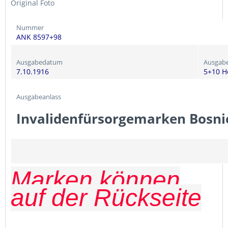
Original Foto
Nummer
ANK 8597+98
Ausgabedatum
Ausgab
7.10.1916
5+10 H
Ausgabeanlass
Invalidenfürsorgemarken Bosn
Marken können
auf der Rückseite