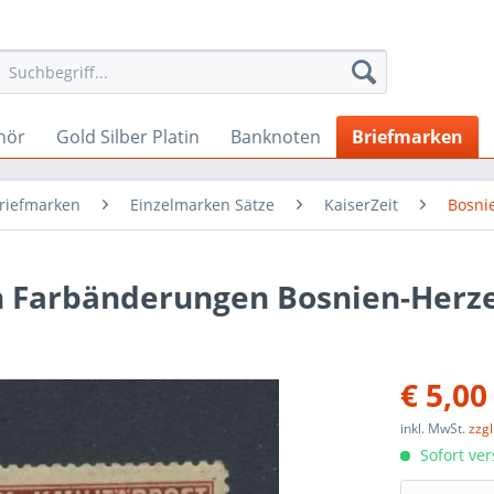
hör
Gold Silber Platin
Banknoten
Briefmarken
Briefmarken
Einzelmarken Sätze
KaiserZeit
Bosni
n Farbänderungen Bosnien-Herz
€ 5,00
inkl. MwSt.
zzg
Sofort ver