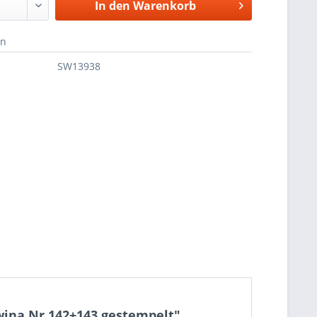
In den
Warenkorb
en
SW13938
ina Nr 142+143 gestempelt"