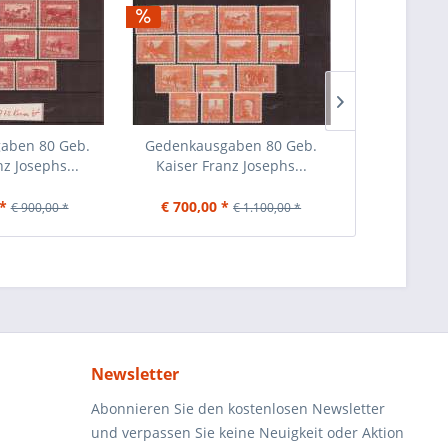
aben 80 Geb.
Gedenkausgaben 80 Geb.
Port
nz Josephs...
Kaiser Franz Josephs...
Ziffernz
*
€ 700,00 *
€ 89,00
€ 900,00 *
€ 1.100,00 *
Newsletter
Abonnieren Sie den kostenlosen Newsletter
und verpassen Sie keine Neuigkeit oder Aktion