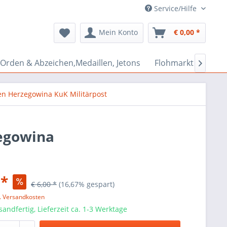
Service/Hilfe
Mein Konto
€ 0,00 *
Orden & Abzeichen,Medaillen, Jetons
Flohmarkt Bazar

en Herzegowina KuK Militärpost
egowina
 *
€ 6,00 *
(16,67% gespart)
l. Versandkosten
sandfertig, Lieferzeit ca. 1-3 Werktage