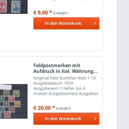
Kaiser Karl Fonds
€ 9,00 *
€ 18,00 *
In den
Warenkorb
Feldpostmarken mit
Aufdruck in Ital. Währung...
Original Foto Nummer ANK 1-19
Ausgabedatum 1918
Ausgabewert 1 Heller bis 4
Kronen Ausgabeanlass Ausgaben
für Italien gefalzte Marken
können auf der Rückseite Papier-
€ 20,00 *
€ 25,00 *
oder Falzreste aufweisen und
ohne Gummi sein.
In den
Warenkorb