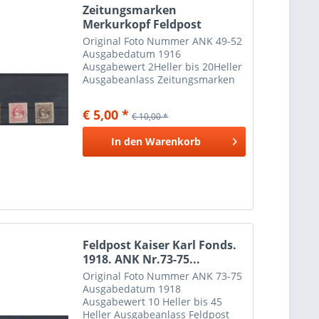
Zeitungsmarken
Merkurkopf Feldpost
ANK.Nr....
Original Foto Nummer ANK 49-52
Ausgabedatum 1916
Ausgabewert 2Heller bis 20Heller
Ausgabeanlass Zeitungsmarken
Merkurkopf Feldpost gestempelte
Marken können auf der Rückseite
€ 5,00 *
€ 10,00 *
Papier- oder Falzreste aufweisen
In den
Warenkorb
Feldpost Kaiser Karl Fonds.
1918. ANK Nr.73-75...
Original Foto Nummer ANK 73-75
Ausgabedatum 1918
Ausgabewert 10 Heller bis 45
Heller Ausgabeanlass Feldpost