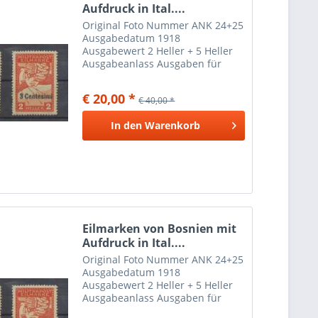
Aufdruck in Ital....
Original Foto Nummer ANK 24+25
Ausgabedatum 1918
Ausgabewert 2 Heller + 5 Heller
Ausgabeanlass Ausgaben für
Italien gefalzte Marken können
auf der Rückseite Papier- oder
€ 20,00 *
€ 40,00 *
Falzreste aufweisen und ohne
Gummi sein.
In den
Warenkorb
Eilmarken von Bosnien mit
Aufdruck in Ital....
Original Foto Nummer ANK 24+25
Ausgabedatum 1918
Ausgabewert 2 Heller + 5 Heller
Ausgabeanlass Ausgaben für
Italien