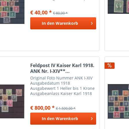
Freimarken Kaiser Karl I
gestempelte Marken können auf
€ 40,00 *
€ 80,00 *
der Rückseite Papier- oder
Falzreste aufweisen
In den
Warenkorb
Feldpost IV Kaiser Karl 1918.
ANK Nr. I-XIV**...
Original Foto Nummer ANK I-XIV
Ausgabedatum 1918
Ausgabewert 1 Heller bis 1 Krone
Ausgabeanlass Kaiser Karl 1918
ANK I-XIV
€ 800,00 *
€ 1.500,00 *
In den
Warenkorb