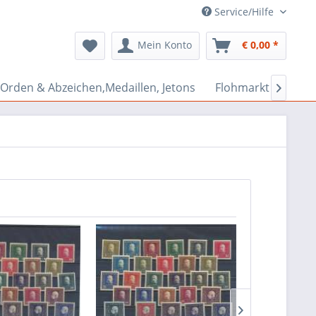
Service/Hilfe
Mein Konto
€ 0,00 *
Orden & Abzeichen,Medaillen, Jetons
Flohmarkt Bazar
