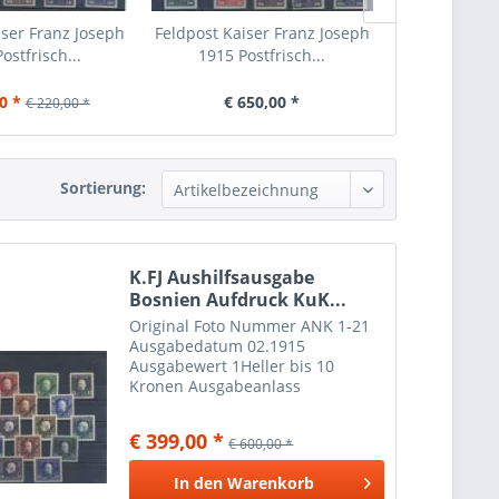
iser Franz Joseph
Feldpost Kaiser Franz Joseph
Zeitungsmar
ostfrisch...
1915 Postfrisch...
Feldpost
0 *
€ 650,00 *
€ 20,00
€ 220,00 *
Sortierung:
K.FJ Aushilfsausgabe
Bosnien Aufdruck KuK...
Original Foto Nummer ANK 1-21
Ausgabedatum 02.1915
Ausgabewert 1Heller bis 10
Kronen Ausgabeanlass
Aushilfsausgabe: Kaiser Franz
Joseph mit schrägem Aufdruck
€ 399,00 *
€ 600,00 *
KuK Feldpost
In den
Warenkorb