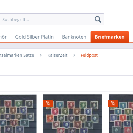
hör
Gold Silber Platin
Banknoten
Briefmarken
nzelmarken Sätze
KaiserZeit
Feldpost