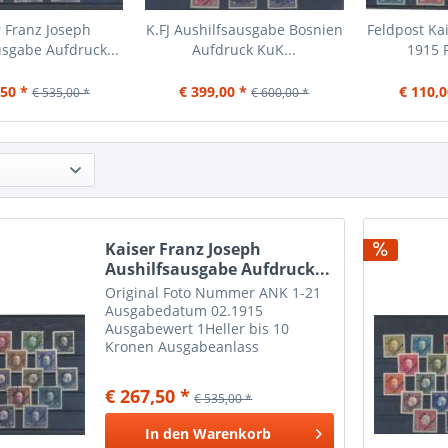
r Franz Joseph
K.FJ Aushilfsausgabe Bosnien
Feldpost Ka
usgabe Aufdruck...
Aufdruck KuK...
1915 P
,50 *
€ 399,00 *
€ 110,0
€ 535,00 *
€ 600,00 *
Kaiser Franz Joseph
Aushilfsausgabe Aufdruck...
Original Foto Nummer ANK 1-21
Ausgabedatum 02.1915
Ausgabewert 1Heller bis 10
Kronen Ausgabeanlass
Aushilfsausgabe: Kaiser Franz
Joseph mit schrägem Aufdruck
€ 267,50 *
€ 535,00 *
KuK Feldpost gestempelte
Marken können auf der Rückseite
In den
Warenkorb
Papier- oder Falzreste...