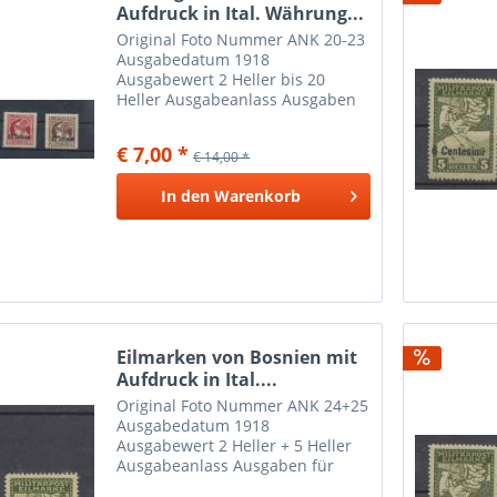
Aufdruck in Ital. Währung...
Original Foto Nummer ANK 20-23
Ausgabedatum 1918
Ausgabewert 2 Heller bis 20
Heller Ausgabeanlass Ausgaben
für Italien gefalzte Marken
können auf der Rückseite Papier-
€ 7,00 *
€ 14,00 *
oder Falzreste aufweisen und
ohne Gummi sein.
In den
Warenkorb
Eilmarken von Bosnien mit
Aufdruck in Ital....
Original Foto Nummer ANK 24+25
Ausgabedatum 1918
Ausgabewert 2 Heller + 5 Heller
Ausgabeanlass Ausgaben für
Italien gestempelte Marken