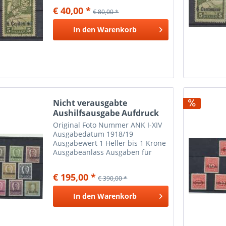
können auf der Rückseite Papier-
€ 40,00 *
€ 80,00 *
oder Falzreste aufweisen und mit
Gummi sein.
In den
Warenkorb
Nicht verausgabte
Aushilfsausgabe Aufdruck
in...
Original Foto Nummer ANK I-XIV
Ausgabedatum 1918/19
Ausgabewert 1 Heller bis 1 Krone
Ausgabeanlass Ausgaben für
Italien
€ 195,00 *
€ 390,00 *
In den
Warenkorb