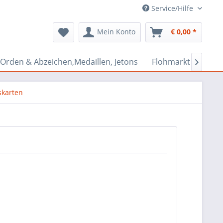
Service/Hilfe
Mein Konto
€ 0,00 *
Orden & Abzeichen,Medaillen, Jetons
Flohmarkt Bazar

skarten