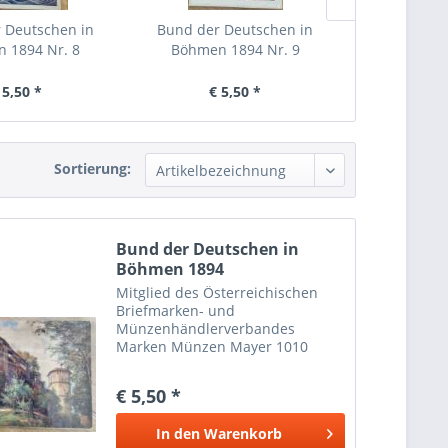
 Deutschen in
Bund der Deutschen in
Bund der 
 1894 Nr. 8
Böhmen 1894 Nr. 9
Böhmen 1
 5,50 *
€ 5,50 *
€ 
Sortierung:
Bund der Deutschen in
Böhmen 1894
Mitglied des Österreichischen
Briefmarken- und
Münzenhändlerverbandes
Marken Münzen Mayer 1010
Wien
€ 5,50 *
In den
Warenkorb