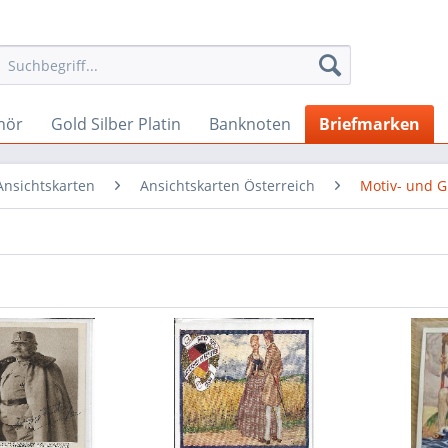
hör
Gold Silber Platin
Banknoten
Briefmarken
Ansichtskarten
Ansichtskarten Österreich
Motiv- und 