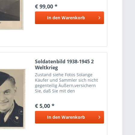
€ 99,00 *
In den
Warenkorb
Soldatenbild 1938-1945 2
Weltkrieg
Zustand siehe Fotos Solange
Käufer und Sammler sich nicht
gegenteilig Äußern,versichern
Sie, daß Sie mit den
Ansichtskarten (Propaganda AK)
und Briefen aus der Zeit des III.
€ 5,00 *
Reiches Nur zu Zwecken der
staatsbürgerlichen Aufklärung,
In den
Warenkorb
der...