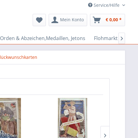
Service/Hilfe
Mein Konto
€ 0,00 *
Orden & Abzeichen,Medaillen, Jetons
Flohmarkt Bazar

Glückwunschkarten