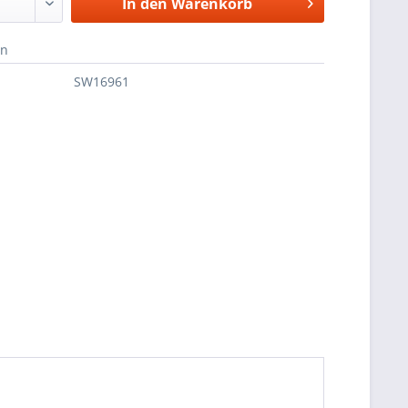
In den
Warenkorb
en
SW16961