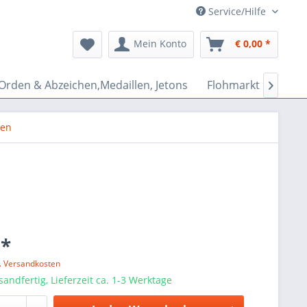
Service/Hilfe
Mein Konto
€ 0,00 *
Orden & Abzeichen,Medaillen, Jetons
Flohmarkt Bazar

zen
 *
l. Versandkosten
sandfertig, Lieferzeit ca. 1-3 Werktage