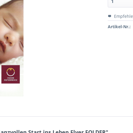
Empfehl
Artikel-Nr.:
anzvollen Start ins Leben Flyer FOLDER"