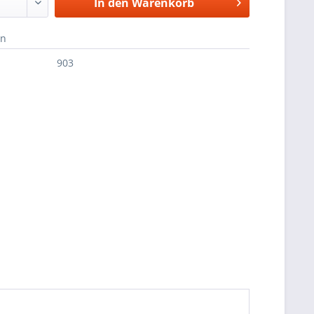
In den
Warenkorb
en
903