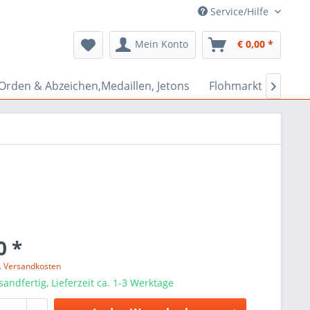
Service/Hilfe
Mein Konto
€ 0,00 *
Orden & Abzeichen,Medaillen, Jetons
Flohmarkt Bazar

0 *
l. Versandkosten
sandfertig, Lieferzeit ca. 1-3 Werktage