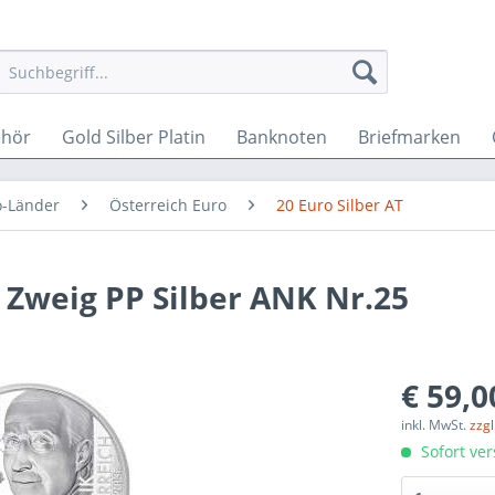
ehör
Gold Silber Platin
Banknoten
Briefmarken
o-Länder
Österreich Euro
20 Euro Silber AT
 Zweig PP Silber ANK Nr.25
€ 59,0
inkl. MwSt.
zzg
Sofort ver