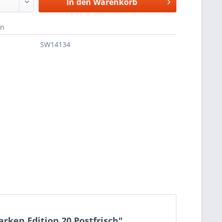
In den
Warenkorb
en
SW14134
ken Edition 20 Postfrisch"