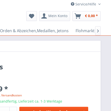
Service/Hilfe
Mein Konto
€ 0,00 *
Orden & Abzeichen,Medaillen, Jetons
Flohmarkt Bazar

s
9 *
l. Versandkosten
sandfertig, Lieferzeit ca. 1-3 Werktage