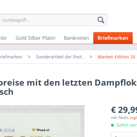
hör
Gold Silber Platin
Banknoten
Briefmarken
Briefmarken
Sonderartikel der Post..
Marken Edition 20
oreise mit den letzten Dampflok
isch
€ 29,9
inkl. MwSt.
zzg
Sofort ver