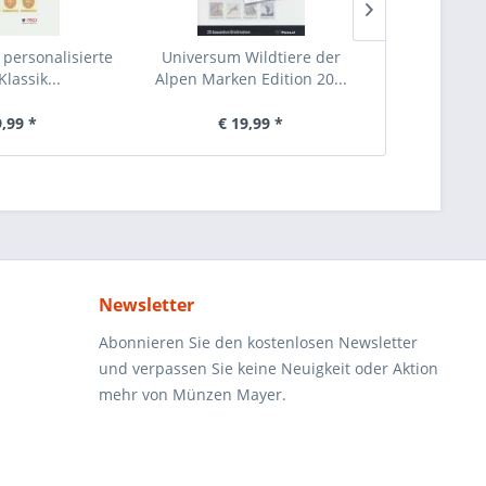
 personalisierte
Universum Wildtiere der
125 Jahr
lassik...
Alpen Marken Edition 20...
Österreich M
9,99 *
€ 19,99 *
€ 19,99
Newsletter
Abonnieren Sie den kostenlosen Newsletter
und verpassen Sie keine Neuigkeit oder Aktion
mehr von Münzen Mayer.