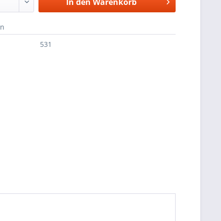
In den
Warenkorb
en
531