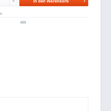
In den
Warenkorb
en
488