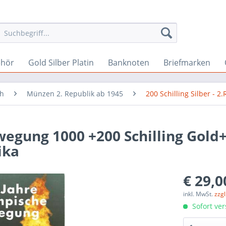
ehör
Gold Silber Platin
Banknoten
Briefmarken
ch
Münzen 2. Republik ab 1945
200 Schilling Silber - 2.
egung 1000 +200 Schilling Gold+
ika
€ 29,0
inkl. MwSt.
zzg
Sofort ver