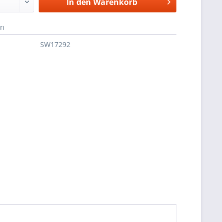
In den
Warenkorb
en
SW17292