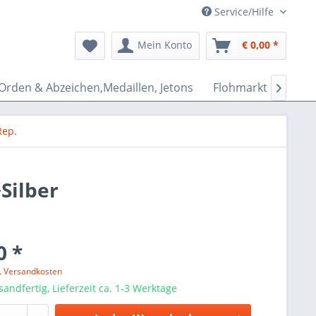
Service/Hilfe
Mein Konto
€ 0,00 *
Orden & Abzeichen,Medaillen, Jetons
Flohmarkt Bazar

Rep.
Silber
0 *
l. Versandkosten
sandfertig, Lieferzeit ca. 1-3 Werktage