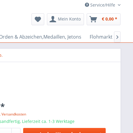
Service/Hilfe
Mein Konto
€ 0,00 *
Orden & Abzeichen,Medaillen, Jetons
Flohmarkt Bazar

p.
 *
l. Versandkosten
sandfertig, Lieferzeit ca. 1-3 Werktage