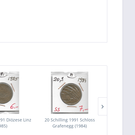
991 Diözese Linz
20 Schilling 1991 Schloss
20 Schill
985)
Grafenegg (1984)
Hochoste