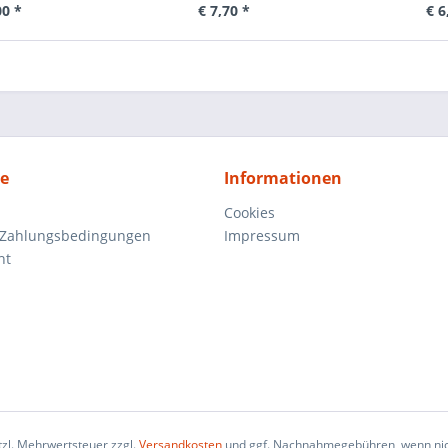
00 *
€ 7,70 *
€ 6
ce
Informationen
Cookies
 Zahlungsbedingungen
Impressum
ht
etzl. Mehrwertsteuer zzgl.
Versandkosten
und ggf. Nachnahmegebühren, wenn nic