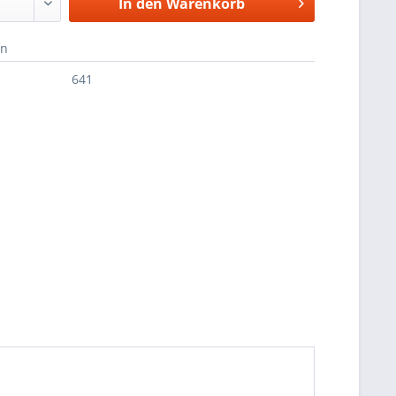
In den
Warenkorb
en
641