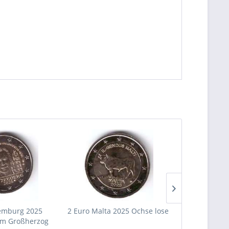
emburg 2025
2 Euro Malta 2025 Ochse lose
2 Euro Ital
um Großherzog
VE