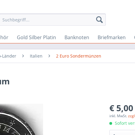
ehör
Gold Silber Platin
Banknoten
Briefmarken
o-Länder
Italien
2 Euro Sondermünzen
eum
€ 5,00
inkl. MwSt.
zzg
Sofort ver