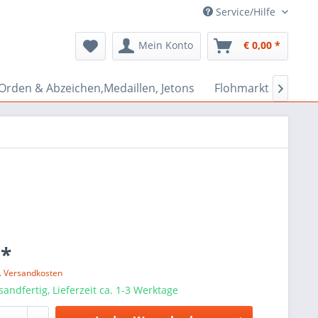
Service/Hilfe
Mein Konto
€ 0,00 *
Orden & Abzeichen,Medaillen, Jetons
Flohmarkt Bazar

 *
l. Versandkosten
sandfertig, Lieferzeit ca. 1-3 Werktage