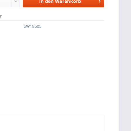
In den
Warenkorb
en
SW18505