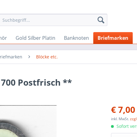
hör
Gold Silber Platin
Banknoten
Briefmarken
Briefmarken
Blöcke etc.
700 Postfrisch **
€ 7,00
inkl. MwSt.
zzg
Sofort ver