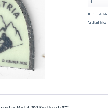
Empfehl
Artikel-Nr.:
spitze Metal 700 Postfrisch **"