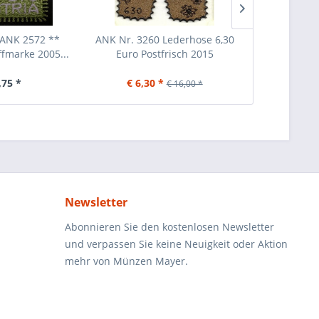
 ANK 2572 **
ANK Nr. 3260 Lederhose 6,30
ANK Nr. 33
ffmarke 2005...
Euro Postfrisch 2015
Dirndl 
,75 *
€ 6,30 *
€ 6,30
€ 16,00 *
Newsletter
Abonnieren Sie den kostenlosen Newsletter
und verpassen Sie keine Neuigkeit oder Aktion
mehr von Münzen Mayer.