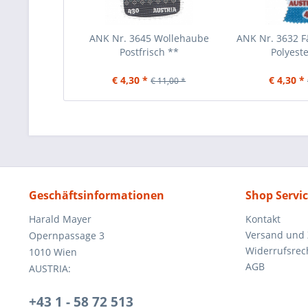
ANK Nr. 3645 Wollehaube
ANK Nr. 3632 Fä
Postfrisch **
Polyeste
€ 4,30 *
€ 4,30 *
€ 11,00 *
Geschäftsinformationen
Shop Servi
Harald Mayer
Kontakt
Versand und
Opernpassage 3
Widerrufsrec
1010 Wien
AGB
AUSTRIA:
+43 1 - 58 72 513