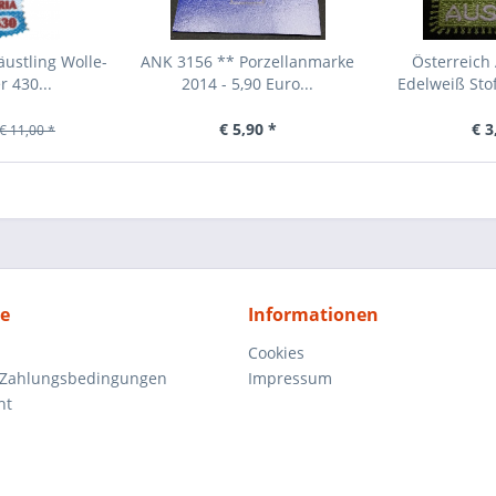
ustling Wolle-
ANK 3156 ** Porzellanmarke
Österreich
r 430...
2014 - 5,90 Euro...
Edelweiß Sto
€ 5,90 *
€ 3
€ 11,00 *
ce
Informationen
Cookies
 Zahlungsbedingungen
Impressum
ht