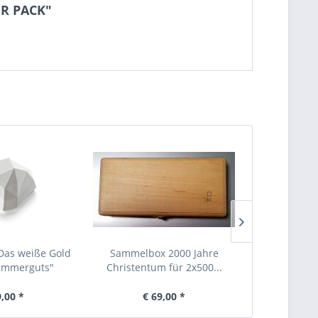
ER PACK"
as weiße Gold
Sammelbox 2000 Jahre
Sammelbox M
ammerguts"
Christentum für 2x500...
100 Eu
9,00 *
€ 69,00 *
€ 