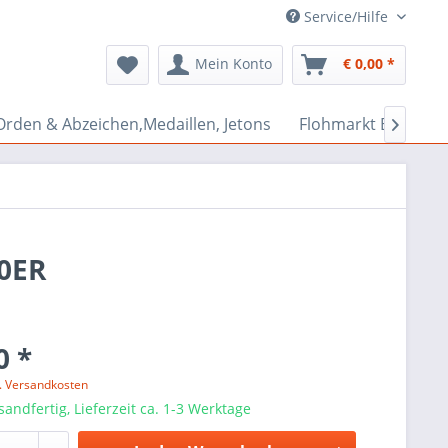
Service/Hilfe
Mein Konto
€ 0,00 *
Orden & Abzeichen,Medaillen, Jetons
Flohmarkt Bazar

0ER
0 *
l. Versandkosten
sandfertig, Lieferzeit ca. 1-3 Werktage