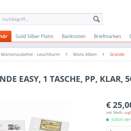
hör
Gold Silber Platin
Banknoten
Briefmarken
Münzenzubehör - Leuchtturm
Münz Alben
Grande
E EASY, 1 TASCHE, PP, KLAR, 5
€ 25,0
inkl. MwSt.
zzg
Sofort ver