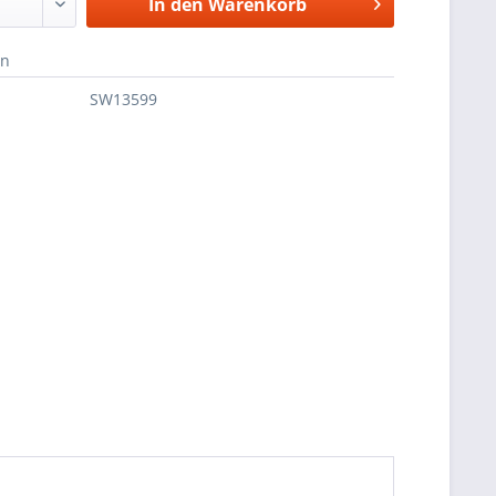
In den
Warenkorb
en
SW13599