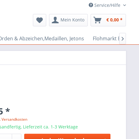
Service/Hilfe
Mein Konto
€ 0,00 *
Orden & Abzeichen,Medaillen, Jetons
Flohmarkt Bazar

5 *
l. Versandkosten
sandfertig, Lieferzeit ca. 1-3 Werktage