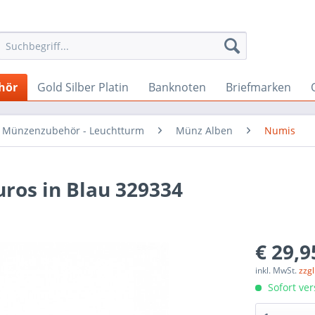
hör
Gold Silber Platin
Banknoten
Briefmarken
Münzenzubehör - Leuchtturm
Münz Alben
Numis
ros in Blau 329334
€ 29,9
inkl. MwSt.
zzg
Sofort ver