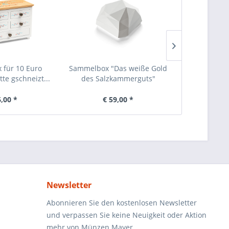
für 10 Euro
Sammelbox "Das weiße Gold
Sammelbo
te gschneizt...
des Salzkammerguts"
Christentu
6,00 *
€ 59,00 *
€ 
Newsletter
Abonnieren Sie den kostenlosen Newsletter
und verpassen Sie keine Neuigkeit oder Aktion
mehr von Münzen Mayer.