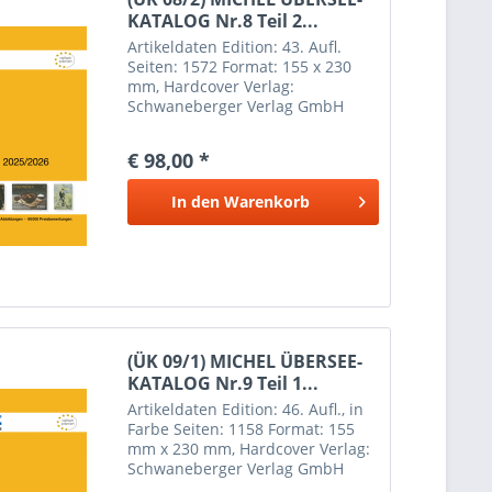
KATALOG Nr.8 Teil 2...
Artikeldaten Edition: 43. Aufl.
Seiten: 1572 Format: 155 x 230
mm, Hardcover Verlag:
Schwaneberger Verlag GmbH
Erscheinungsdatum: 8 August
2025 Weitere Informationen
€ 98,00 *
Inhalt: Brunei, Französisch-
Indochina, Indonesien,
In den
Warenkorb
Kambodscha, Laos,...
(ÜK 09/1) MICHEL ÜBERSEE-
KATALOG Nr.9 Teil 1...
Artikeldaten Edition: 46. Aufl., in
Farbe Seiten: 1158 Format: 155
mm x 230 mm, Hardcover Verlag:
Schwaneberger Verlag GmbH
Erscheinungsdatum: 6 Juni 2025