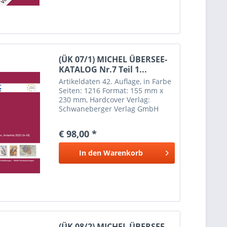
(ÜK 07/1) MICHEL ÜBERSEE-
KATALOG Nr.7 Teil 1...
Artikeldaten 42. Auflage, in Farbe
Seiten: 1216 Format: 155 mm x
230 mm, Hardcover Verlag:
Schwaneberger Verlag GmbH
Erscheinungsdatum: 6. Mai 2022
Weitere Informationen Inhalt:
€ 98,00 *
Australien (mit australischen
Gebieten in der Antarktis,...
In den
Warenkorb
(ÜK 08/2) MICHEL ÜBERSEE-