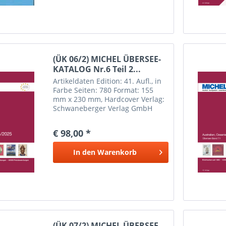
(ÜK 06/2) MICHEL ÜBERSEE-
KATALOG Nr.6 Teil 2...
Artikeldaten Edition: 41. Aufl., in
Farbe Seiten: 780 Format: 155
mm x 230 mm, Hardcover Verlag:
Schwaneberger Verlag GmbH
Erscheinungsdatum: 6
September 2024 Weitere
€ 98,00 *
Informationen Inhalt: Ascension,
Botswana, Lesotho (mit
In den
Warenkorb
Basutoland),...
(ÜK 07/2) MICHEL ÜBERSEE-