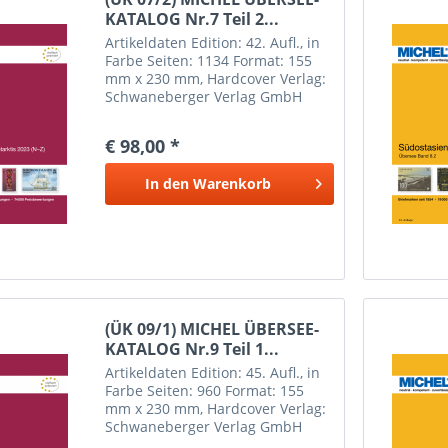
KATALOG Nr.7 Teil 2...
Artikeldaten Edition: 42. Aufl., in
Farbe Seiten: 1134 Format: 155
mm x 230 mm, Hardcover Verlag:
Schwaneberger Verlag GmbH
Erscheinungsdatum: 3. März
2023 Weitere Informationen
€ 98,00 *
Inhalt: Nauru, Neukaledonien,
Neuseeland, Niuafo’ou-Insel,...
In den
Warenkorb
(ÜK 09/1) MICHEL ÜBERSEE-
KATALOG Nr.9 Teil 1...
Artikeldaten Edition: 45. Aufl., in
Farbe Seiten: 960 Format: 155
mm x 230 mm, Hardcover Verlag:
Schwaneberger Verlag GmbH
Erscheinungsdatum: 3 November