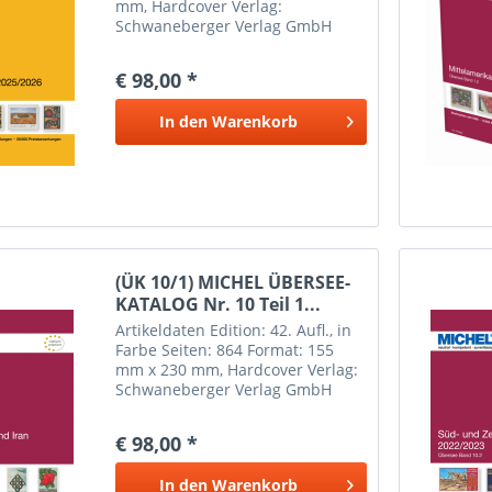
mm, Hardcover Verlag:
Schwaneberger Verlag GmbH
Erscheinungsdatum: 5
September 2025 Weitere
€ 98,00 *
Informationen Inhalt: Hawaii,
Kanada (Britische Kolonien und
In den
Warenkorb
Dominion),...
(ÜK 10/1) MICHEL ÜBERSEE-
KATALOG Nr. 10 Teil 1...
Artikeldaten Edition: 42. Aufl., in
Farbe Seiten: 864 Format: 155
mm x 230 mm, Hardcover Verlag:
Schwaneberger Verlag GmbH
Erscheinungsdatum: 2
September 2022 Weitere
€ 98,00 *
Informationen Inhalt: Irak, Iran,
Israel, Jordanien, Libanon,...
In den
Warenkorb