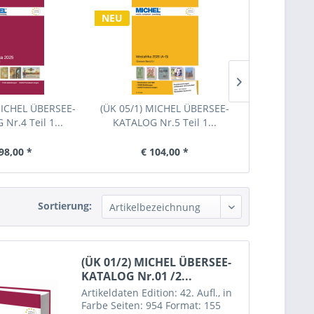
NEU
MICHEL ÜBERSEE-
(ÜK 05/1) MICHEL ÜBERSEE-
(ÜK 05/2) M
Nr.4 Teil 1...
KATALOG Nr.5 Teil 1...
KATALOG N
98,00 *
€ 104,00 *
€ 8
Sortierung:
(ÜK 01/2) MICHEL ÜBERSEE-
KATALOG Nr.01 /2...
Artikeldaten Edition: 42. Aufl., in
Farbe Seiten: 954 Format: 155