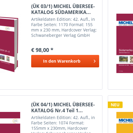
(ÜK 03/1) MICHEL ÜBERSEE-
KATALOG SÜDAMERIKA...
Artikeldaten Edition: 42. Aufl., in
Farbe Seiten: 1170 Format: 155
mm x 230 mm, Hardcover Verlag:
Schwaneberger Verlag GmbH
Erscheinungsdatum: 1
September 2023 Weitere
€ 98,00 *
Informationen Inhalt:
Argentinien, Bolivien, Brasilien,
In den
Warenkorb
Chile,...
(ÜK 04/1) MICHEL ÜBERSEE-
NEU
KATALOG Nr.4 Teil 1...
Artikeldaten Edition: 42. Aufl., in
Farbe Seiten: 1074 Format:
155mm x 230mm, Hardcover