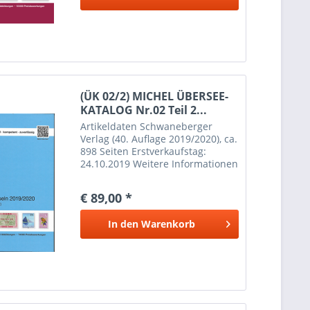
(ÜK 02/2) MICHEL ÜBERSEE-
KATALOG Nr.02 Teil 2...
Artikeldaten Schwaneberger
Verlag (40. Auflage 2019/2020), ca.
898 Seiten Erstverkaufstag:
24.10.2019 Weitere Informationen
Inhalt: Karibische Niederlande,
Kuba, Leeward-Inseln,
€ 89,00 *
Martinique, Montserrat, Nevis,
Niederländische Antillen,...
In den
Warenkorb