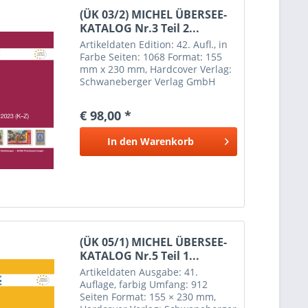
(ÜK 03/2) MICHEL ÜBERSEE-
KATALOG Nr.3 Teil 2...
Artikeldaten Edition: 42. Aufl., in
Farbe Seiten: 1068 Format: 155
mm x 230 mm, Hardcover Verlag:
Schwaneberger Verlag GmbH
Erscheinungsdatum: 2 Juni 2023
Weitere Informationen Inhalt:
€ 98,00 *
Kolumbien (mit Antioquia, Bolívar,
Boyacá,...
In den
Warenkorb
(ÜK 05/1) MICHEL ÜBERSEE-
KATALOG Nr.5 Teil 1...
Artikeldaten Ausgabe: 41.
Auflage, farbig Umfang: 912
Seiten Format: 155 × 230 mm,