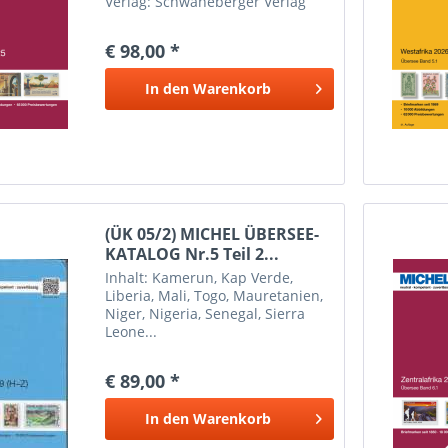
Verlag: Schwaneberger Verlag
GmbH Erscheinungsdatum: 4
April 2025 Weitere Informationen
€ 98,00 *
Inhalt: Ägypten, Algerien,
Äthiopien, Dschibuti (mit Obock,...
In den
Warenkorb
(ÜK 05/2) MICHEL ÜBERSEE-
KATALOG Nr.5 Teil 2...
Inhalt: Kamerun, Kap Verde,
Liberia, Mali, Togo, Mauretanien,
Niger, Nigeria, Senegal, Sierra
Leone...
€ 89,00 *
In den
Warenkorb