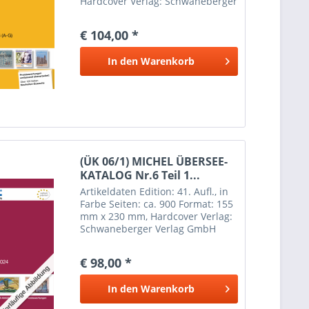
Hardcover Verlag: Schwaneberger
Verlag GmbH
Erscheinungsdatum: 5. Juni 2026
€ 104,00 *
Weitere Informationen Inhalt:
Bénin mit Dahomey, Burkina Faso
In den
Warenkorb
mit Obervolta,...
(ÜK 06/1) MICHEL ÜBERSEE-
KATALOG Nr.6 Teil 1...
Artikeldaten Edition: 41. Aufl., in
Farbe Seiten: ca. 900 Format: 155
mm x 230 mm, Hardcover Verlag:
Schwaneberger Verlag GmbH
Erscheinungsdatum: 1 März 2024
Weitere Informationen Inhalt:
€ 98,00 *
Angola, Äquatorialguinea,
Gabun,...
In den
Warenkorb