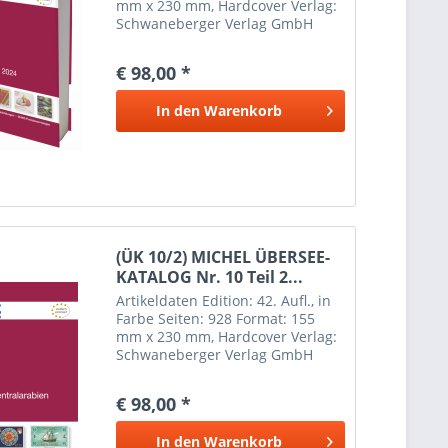
mm x 230 mm, Hardcover Verlag:
Schwaneberger Verlag GmbH
Erscheinungsdatum: 7 Juni 2024
Weitere Informationen Inhalt:
€ 98,00 *
Belize, Britisch-Honduras, Costa
Rica, El Salvador,...
In den
Warenkorb
(ÜK 10/2) MICHEL ÜBERSEE-
KATALOG Nr. 10 Teil 2...
Artikeldaten Edition: 42. Aufl., in
Farbe Seiten: 928 Format: 155
mm x 230 mm, Hardcover Verlag:
Schwaneberger Verlag GmbH
Erscheinungsdatum: 4 November
2022 Weitere Informationen
€ 98,00 *
Inhalt: Abu Dhabi, Aden, Ajman,
Bahrain, Dubai, Fujeira,...
In den
Warenkorb