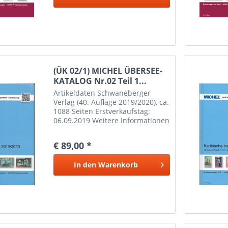
(ÜK 02/1) MICHEL ÜBERSEE-
KATALOG Nr.02 Teil 1...
Artikeldaten Schwaneberger
Verlag (40. Auflage 2019/2020), ca.
1088 Seiten Erstverkaufstag:
06.09.2019 Weitere Informationen
Inhalt: Anguilla, Antigua und
Barbuda, Aruba, Bahamas,
€ 89,00 *
Barbados, Bermuda, Britische
Jungferninseln (früher...
In den
Warenkorb