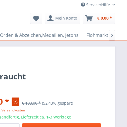
Service/Hilfe
Mein Konto
€ 0,00 *
Orden & Abzeichen,Medaillen, Jetons
Flohmarkt Bazar

braucht
0 *
€ 103,00 *
(52,43% gespart)
l. Versandkosten
sandfertig, Lieferzeit ca. 1-3 Werktage