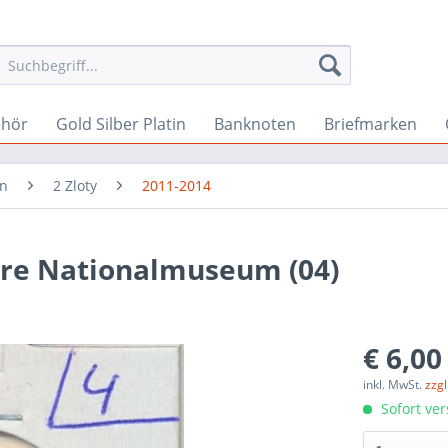
ehör
Gold Silber Platin
Banknoten
Briefmarken
en
2 Zloty
2011-2014
ahre Nationalmuseum (04)
€ 6,00
inkl. MwSt.
zzg
Sofort ver