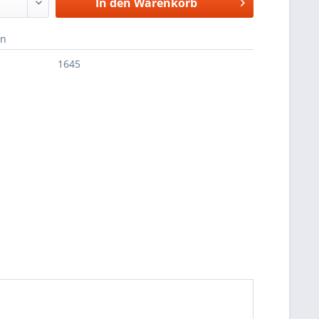
In den
Warenkorb
en
1645