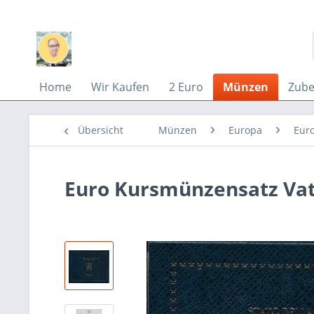
Home
Wir Kaufen
2 Euro
Münzen
Zub
Übersicht
Münzen
Europa
Eur
Euro Kursmünzensatz Vat