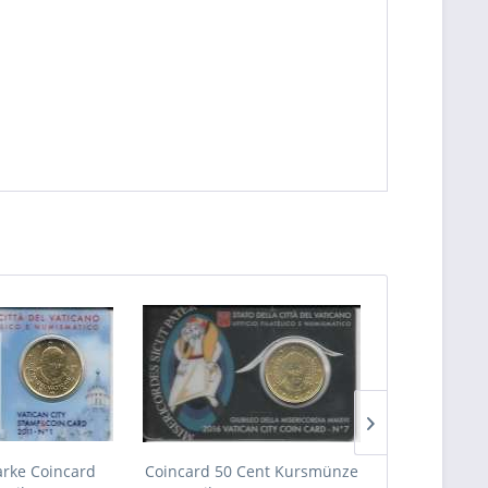
rke Coincard
Coincard 50 Cent Kursmünze
50 Cent Coin