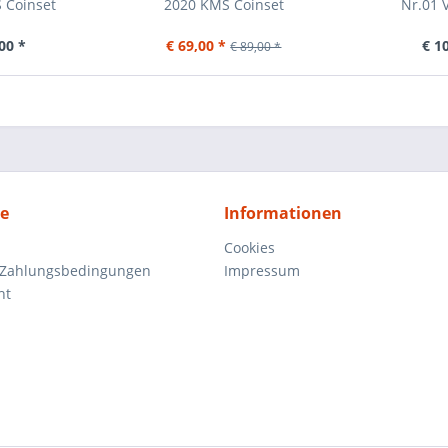
 Coinset
2020 KMS Coinset
Nr.01 V
00 *
€ 69,00 *
€ 1
€ 89,00 *
ce
Informationen
Cookies
 Zahlungsbedingungen
Impressum
ht