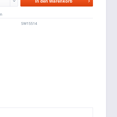
In den
Warenkorb
en
SW15514