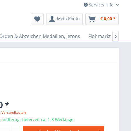
Service/Hilfe
Mein Konto
€ 0,00 *
Orden & Abzeichen,Medaillen, Jetons
Flohmarkt Bazar

0 *
l. Versandkosten
sandfertig, Lieferzeit ca. 1-3 Werktage