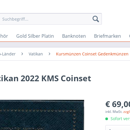
ehör
Gold Silber Platin
Banknoten
Briefmarken
o-Länder
Vatikan
Kursmünzen Coinset Gedenkmünzen
ikan 2022 KMS Coinset
€ 69,0
inkl. MwSt.
zzg
Sofort ver