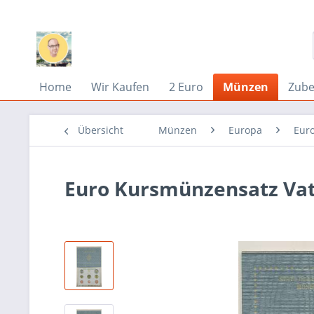
Home
Wir Kaufen
2 Euro
Münzen
Zub
Übersicht
Münzen
Europa
Eur
Euro Kursmünzensatz Vat