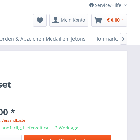
Service/Hilfe
Mein Konto
€ 0,00 *
Orden & Abzeichen,Medaillen, Jetons
Flohmarkt Bazar

set
00 *
l. Versandkosten
sandfertig, Lieferzeit ca. 1-3 Werktage