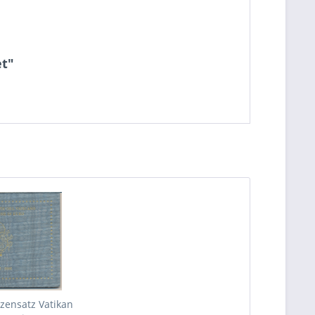
"
et"
ensatz Vatikan