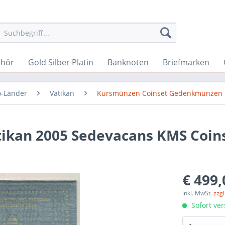
ehör
Gold Silber Platin
Banknoten
Briefmarken
o-Länder
Vatikan
Kursmünzen Coinset Gedenkmünzen
ikan 2005 Sedevacans KMS Coin
€ 499,
inkl. MwSt.
zzg
Sofort ver