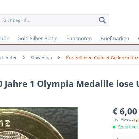
ehör
Gold Silber Platin
Banknoten
Briefmarken
o-Länder
Slowenien
Kursmünzen Coinset Gedenkmünz
0 Jahre 1 Olympia Medaille lose
€ 6,00
inkl. MwSt.
zzg
Sofort ver