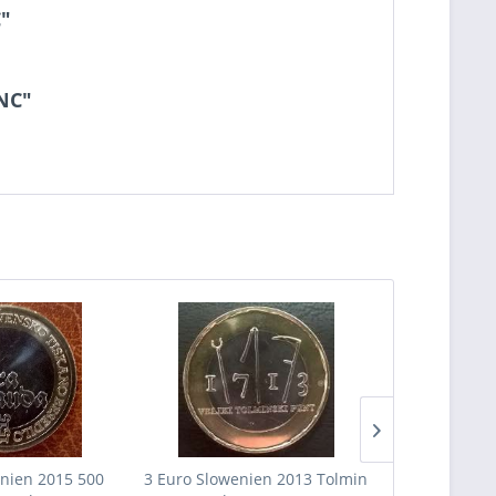
C"
UNC"
nien 2015 500
3 Euro Slowenien 2013 Tolmin
3 Euro Slo