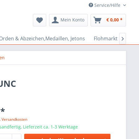
Service/Hilfe
Mein Konto
€ 0,00 *
Orden & Abzeichen,Medaillen, Jetons
Flohmarkt Bazar

en
 UNC
 *
l. Versandkosten
sandfertig, Lieferzeit ca. 1-3 Werktage