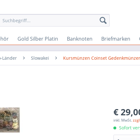
ehör
Gold Silber Platin
Banknoten
Briefmarken
o-Länder
Slowakei
Kursmünzen Coinset Gedenkmünze
€ 29,0
inkl. MwSt.
zzg
Sofort ver