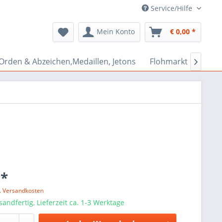
Service/Hilfe
Mein Konto
€ 0,00 *
Orden & Abzeichen,Medaillen, Jetons
Flohmarkt Bazar

 *
l. Versandkosten
sandfertig, Lieferzeit ca. 1-3 Werktage