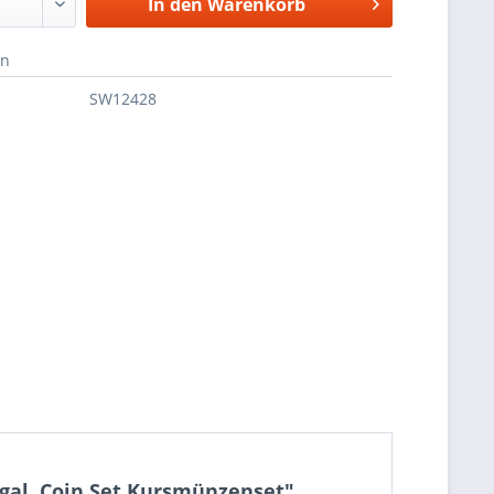
In den
Warenkorb
en
SW12428
gal, Coin Set Kursmünzenset"