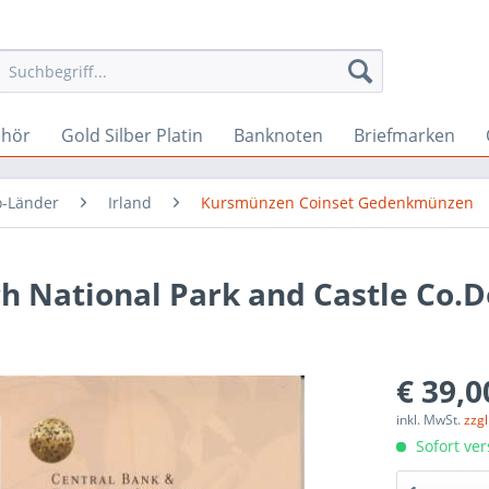
ehör
Gold Silber Platin
Banknoten
Briefmarken
o-Länder
Irland
Kursmünzen Coinset Gedenkmünzen
h National Park and Castle Co.D
€ 39,0
inkl. MwSt.
zzg
Sofort ver