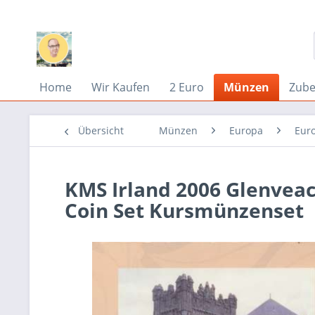
Home
Wir Kaufen
2 Euro
Münzen
Zub
Übersicht
Münzen
Europa
Eur
KMS Irland 2006 Glenveac
Coin Set Kursmünzenset