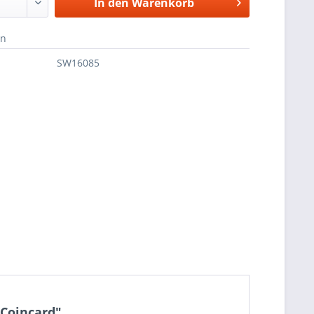
In den
Warenkorb
en
SW16085
 Coincard"