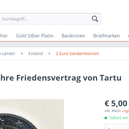
ehör
Gold Silber Platin
Banknoten
Briefmarken
o-Länder
Estland
2 Euro Sondermünzen
ahre Friedensvertrag von Tartu
€ 5,00
inkl. MwSt.
zzg
Sofort ver