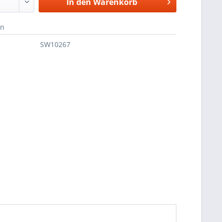
In den
Warenkorb
en
SW10267