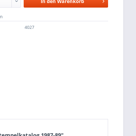
In den
Warenkorb
en
4027
tempelkatalog 1987-89"