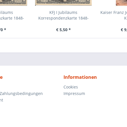
biläums
KFJ I Jubiläums
Kaiser Franz 
zkarte 1848-
Korrespondenzkarte 1848-
K
...
1908...
70 *
€ 5,50 *
€ 9
ce
Informationen
Cookies
 Zahlungsbedingungen
Impressum
ht