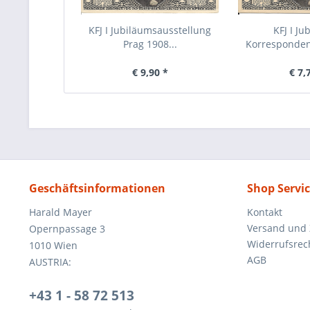
KFJ I Jubiläumsausstellung
KFJ I Ju
Prag 1908...
Korresponden
1908
€ 9,90 *
€ 7,
Geschäftsinformationen
Shop Servi
Harald Mayer
Kontakt
Versand und
Opernpassage 3
Widerrufsrec
1010 Wien
AGB
AUSTRIA:
+43 1 - 58 72 513