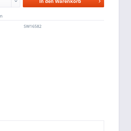
In den
Warenkorb
en
SW16582