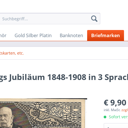
hör
Gold Silber Platin
Banknoten
Briefmarken
tskarten, etc.
ngs Jubiläum 1848-1908 in 3 Spra
€ 9,90
inkl. MwSt.
zzg
Sofort ver