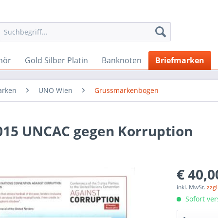
hör
Gold Silber Platin
Banknoten
Briefmarken
arken
UNO Wien
Grussmarkenbogen
015 UNCAC gegen Korruption
€ 40,0
inkl. MwSt.
zzg
Sofort ver