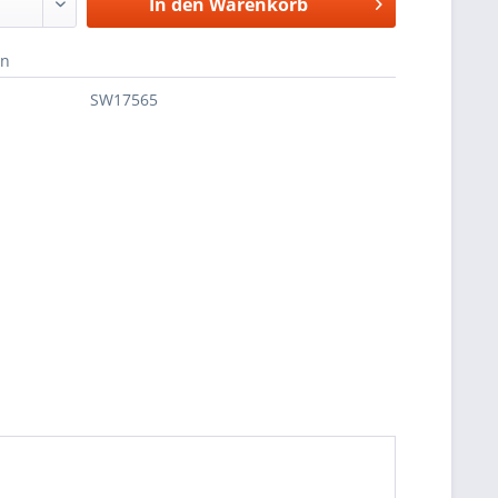
In den
Warenkorb
en
SW17565