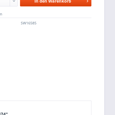
In den
Warenkorb
en
SW16585
974"