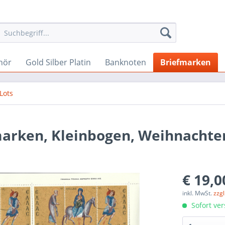
hör
Gold Silber Platin
Banknoten
Briefmarken
Lots
marken, Kleinbogen, Weihnachte
€ 19,0
inkl. MwSt.
zzg
Sofort ver