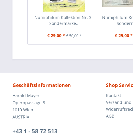
Numiphilum Kollektion Nr. 3 -
Numiphilum Koll
Sondermarke...
Sonderm
€ 29,00 *
€ 29,00 *
€ 50,00 *
Geschäftsinformationen
Shop Servi
Harald Mayer
Kontakt
Versand und
Opernpassage 3
Widerrufsrec
1010 Wien
AGB
AUSTRIA:
+43 1 - 58 72 513