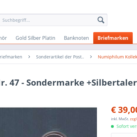
hör
Gold Silber Platin
Banknoten
Briefmarken
Briefmarken
Sonderartikel der Post..
Numiphilum Kollek
 47 - Sondermarke +Silbertaler 
€ 39,0
inkl. MwSt.
zzg
Sofort ver