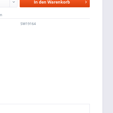
In den
Warenkorb
en
SW19164