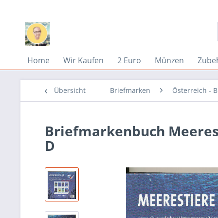
Home
Wir Kaufen
2 Euro
Münzen
Zube
Übersicht
Briefmarken
Österreich - 
Briefmarkenbuch Meeresti
D