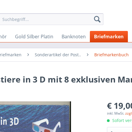
hör
Gold Silber Platin
Banknoten
Briefmarken
Briefmarken
Sonderartikel der Post..
Briefmarkenbuch
ere in 3 D mit 8 exklusiven Mar
€ 19,0
inkl. MwSt.
zzg
Sofort ver