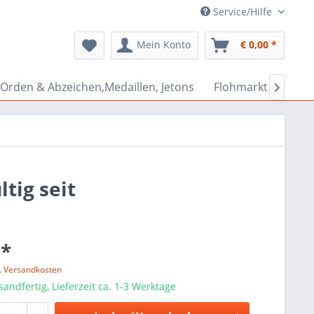
Service/Hilfe
Mein Konto
€ 0,00 *
Orden & Abzeichen,Medaillen, Jetons
Flohmarkt Bazar

tig seit
 *
l. Versandkosten
sandfertig, Lieferzeit ca. 1-3 Werktage