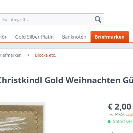
hör
Gold Silber Platin
Banknoten
Briefmarken
Briefmarken
Blöcke etc.
hristkindl Gold Weihnachten Gül
€ 2,00
inkl. MwSt.
zzg
Sofort ver