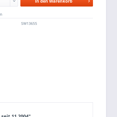
In den
Warenkorb
en
SW13655
seit 11.2004"