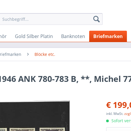
hör
Gold Silber Platin
Banknoten
Briefmarken
Briefmarken
Blöcke etc.
946 ANK 780-783 B, **, Michel 7
€ 199,
inkl. MwSt.
zzg
Sofort ver