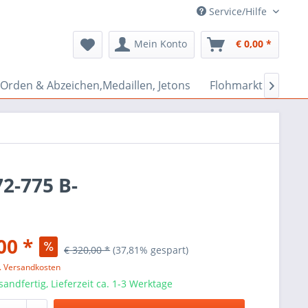
Service/Hilfe
Mein Konto
€ 0,00 *
Orden & Abzeichen,Medaillen, Jetons
Flohmarkt Bazar

72-775 B-
00 *
€ 320,00 *
(37,81% gespart)
l. Versandkosten
sandfertig, Lieferzeit ca. 1-3 Werktage