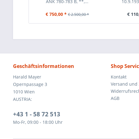
ANK 780-783 B, **,...
10.9.193
€ 750,00 *
€ 110
€ 2.500,00 *
Geschäftsinformationen
Shop Servi
Harald Mayer
Kontakt
Versand und
Opernpassage 3
Widerrufsrec
1010 Wien
AGB
AUSTRIA:
+43 1 - 58 72 513
Mo-Fr, 09:00 - 18:00 Uhr