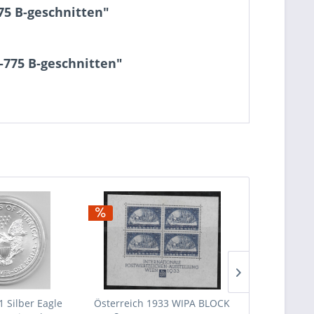
75 B-geschnitten"
-775 B-geschnitten"
1 Silber Eagle
Österreich 1933 WIPA BLOCK
Wir kaufen a