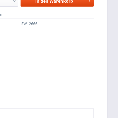
In den
Warenkorb
en
SW12666