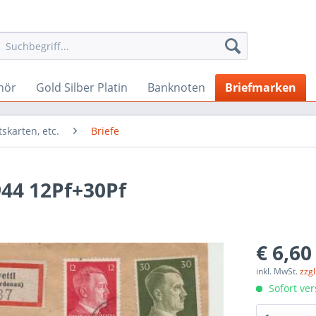
hör
Gold Silber Platin
Banknoten
Briefmarken
tskarten, etc.
Briefe
944 12Pf+30Pf
€ 6,60
inkl. MwSt.
zzg
Sofort ver