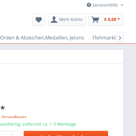
Service/Hilfe
Mein Konto
€ 0,00 *
Orden & Abzeichen,Medaillen, Jetons
Flohmarkt Bazar

 *
l. Versandkosten
sandfertig, Lieferzeit ca. 1-3 Werktage