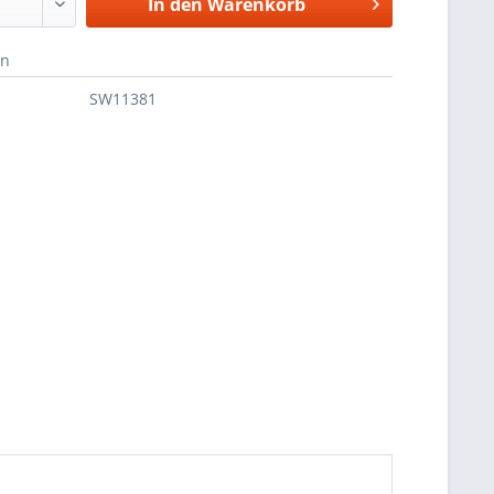
In den
Warenkorb
en
SW11381