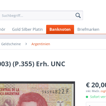
hör
Gold Silber Platin
Banknoten
Briefmarken
 Geldscheine
Argentinien
003) (P.355) Erh. UNC
€ 20,0
inkl. MwSt.
zzg
Sofort ver