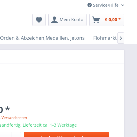
Service/Hilfe
Mein Konto
€ 0,00 *
Orden & Abzeichen,Medaillen, Jetons
Flohmarkt Bazar

0 *
l. Versandkosten
sandfertig, Lieferzeit ca. 1-3 Werktage