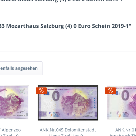
3 Mozarthaus Salzburg (4) 0 Euro Schein 2019-1"
enfalls angesehen
7 Alpenzoo
ANK.Nr.045 Dolomitenstadt
ANK.Nr.01
 Tirol - 0...
Lienz Tirol Unc.0...
Innsbruck Tir