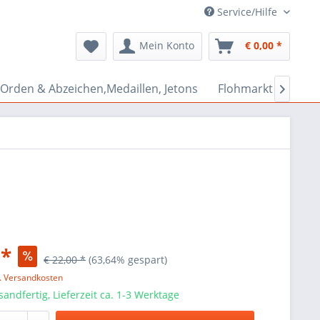
Service/Hilfe
Mein Konto
€ 0,00 *
Orden & Abzeichen,Medaillen, Jetons
Flohmarkt Bazar

 *
€ 22,00 *
(63,64% gespart)
l. Versandkosten
sandfertig, Lieferzeit ca. 1-3 Werktage