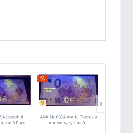
"
5A Joseph II
ANK.Nr.052A Maria Theresia
ANK.Nr.044
terne 0 Euro...
Anniversary Unc 0...
Bruno Kre