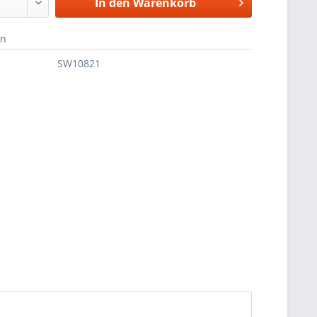
In den
Warenkorb
en
SW10821