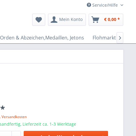
Service/Hilfe
Mein Konto
€ 0,00 *
Orden & Abzeichen,Medaillen, Jetons
Flohmarkt Bazar

 *
l. Versandkosten
sandfertig, Lieferzeit ca. 1-3 Werktage