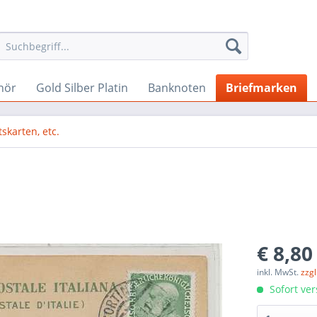
hör
Gold Silber Platin
Banknoten
Briefmarken
tskarten, etc.
€ 8,80
inkl. MwSt.
zzg
Sofort ver