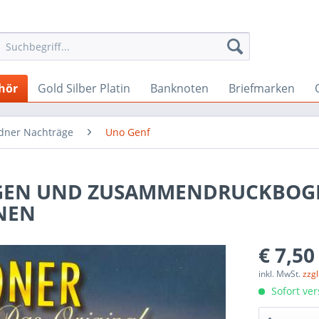
hör
Gold Silber Platin
Banknoten
Briefmarken
dner Nachträge
Uno Genf
BOGEN UND ZUSAMMENDRUCKBOG
ONEN
€ 7,50
inkl. MwSt.
zzg
Sofort ver