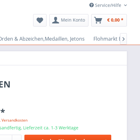
Service/Hilfe
Mein Konto
€ 0,00 *
Orden & Abzeichen,Medaillen, Jetons
Flohmarkt Bazar

EN
 *
l. Versandkosten
sandfertig, Lieferzeit ca. 1-3 Werktage