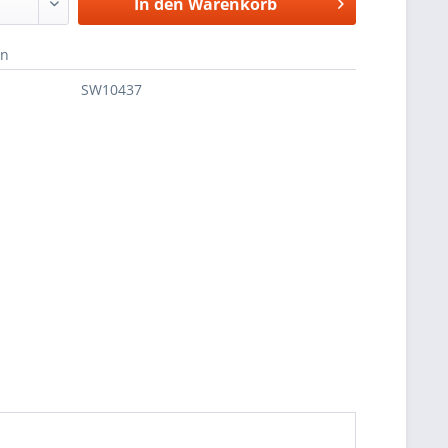
In den
Warenkorb
en
SW10437