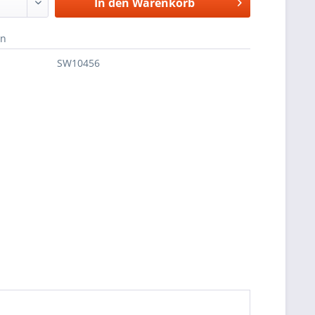
In den
Warenkorb
en
SW10456