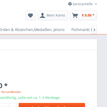
Service/Hilfe
Mein Konto
€ 0,00 *
Orden & Abzeichen,Medaillen, Jetons
Flohmarkt Bazar

0 *
l. Versandkosten
sandfertig, Lieferzeit ca. 1-3 Werktage