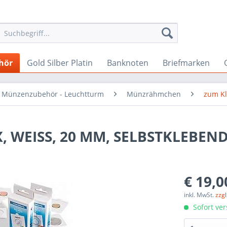
hör
Gold Silber Platin
Banknoten
Briefmarken
Münzenzubehör - Leuchtturm
Münzrähmchen
zum K
EISS, 20 MM, SELBSTKLEBEND,
€ 19,0
inkl. MwSt.
zzg
Sofort ver