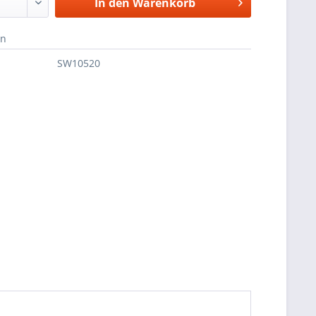
In den
Warenkorb
en
SW10520