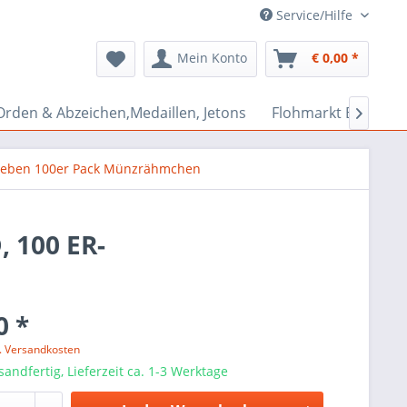
Service/Hilfe
Mein Konto
€ 0,00 *
Orden & Abzeichen,Medaillen, Jetons
Flohmarkt Bazar

leben 100er Pack Münzrähmchen
 100 ER-
0 *
l. Versandkosten
sandfertig, Lieferzeit ca. 1-3 Werktage