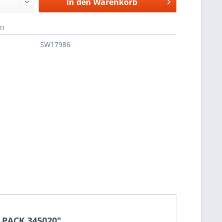
In den
Warenkorb
en
SW17986
 PACK 345020"