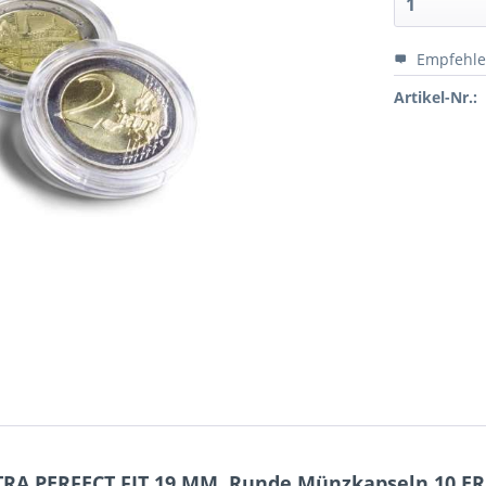
Empfehl
Artikel-Nr.:
TRA PERFECT FIT 19 MM, Runde Münzkapseln 10 ER