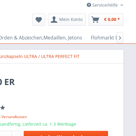
Service/Hilfe
Mein Konto
€ 0,00 *
Orden & Abzeichen,Medaillen, Jetons
Flohmarkt Bazar

nzkapseln ULTRA / ULTRA PERFECT FIT
0 ER
 *
l. Versandkosten
sandfertig, Lieferzeit ca. 1-3 Werktage