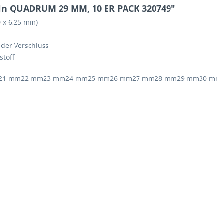
ln QUADRUM 29 MM, 10 ER PACK 320749"
 x 6,25 mm)
ender Verschluss
stoff
21 mm
22 mm
23 mm
24 mm
25 mm
26 mm
27 mm
28 mm
29 mm
30 m