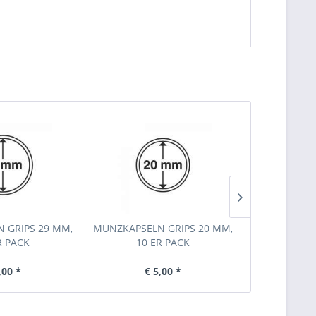
 GRIPS 29 MM,
MÜNZKAPSELN GRIPS 20 MM,
20 Euro 201
R PACK
10 ER PACK
Gerechti
,00 *
€ 5,00 *
€ 