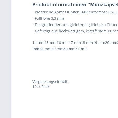
Produktinformationen "Münzkapse
• Identische Abmessungen (Außenformat 50 x 50
• Füllhöhe 3,3 mm
• Festgreifender und gleichzeitig leicht zu öffn
• Gefertigt aus hochwertigem, kratzfestem Kunst
14 mm
15 mm
16 mm
17 mm
18 mm
19 mm
20 mm
mm
38 mm
39 mm
40 mm
41 mm
Verpackungseinheit:
10er Pack