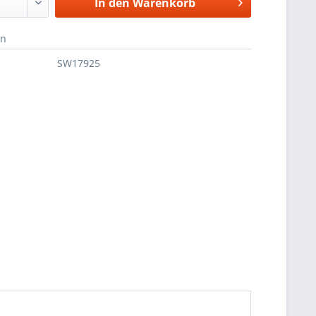
In den
Warenkorb
en
SW17925