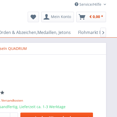
Service/Hilfe
Mein Konto
€ 0,00 *
Orden & Abzeichen,Medaillen, Jetons
Flohmarkt Bazar

seln QUADRUM
 *
l. Versandkosten
sandfertig, Lieferzeit ca. 1-3 Werktage